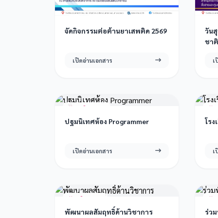
จัดกิจกรรมต่อต้านยาเสพติด 2569
วัน
ชาต
เปิดอ่านเอกสาร
เ
16 มิ.ย. 2569
1
ปฐมนิเทศห้อง Programmer
โรง
เปิดอ่านเอกสาร
เ
9 มิ.ย. 2569
3
พัฒนาผลสัมฤทธิ์ด้านวิชาการ
ร่วม