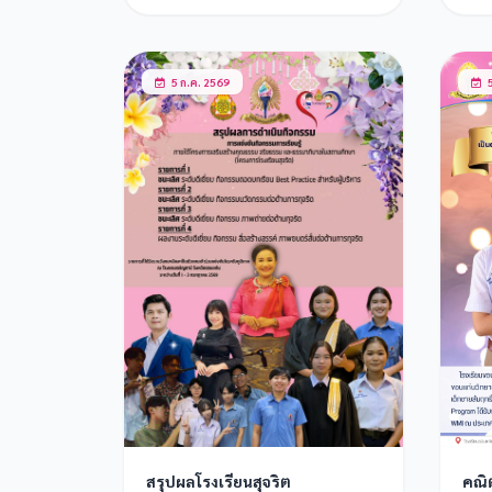
วชิร
หัว 
5 ก.ค. 2569
5
คณิ
สรุปผลโรงเรียนสุจริต