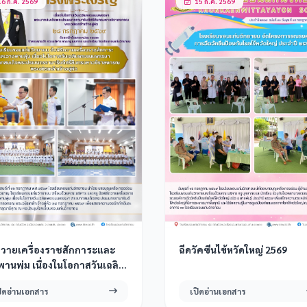
6 ก.ค. 2569
15 ก.ค. 2569
ีถวายเครื่องราชสักการะและ
ฉีดวัคซีนไข้หวัดใหญ่ 2569
านพุ่ม เนื่องในโอกาสวันเฉลิม
ชนพรรษาพระบาทสมเด็จพระ
ปิดอ่านเอกสาร
เปิดอ่านเอกสาร
มนทรรามาธิบดีศรีสินทรมหา