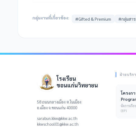
กลุ่มงานที่เกี่ยวข้อง:
#Gifted & Premium
#กลุ่มสา
ฝ่ายบริก
โรงเรียน
ขอนแก่นวิทยายน
โครงการ
Progra
58 ถนนกลางเมือง ต.ในเมือง
จัดการเร
อ.เมือง จ.ขอนแก่น 40000
(EP)
sarabun.kkw@kkw.ac.th
kkwschool01@kkw.ac.th