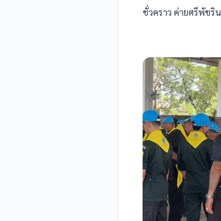
ชั่วคราว ค่ายศรีพัชริ