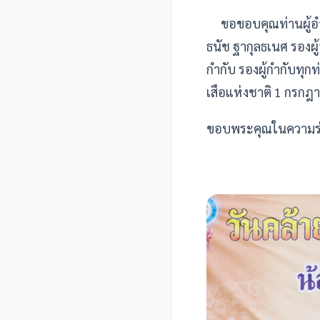
ขอขอบคุณท่านผู้อำน
ธนัช ฐากุลธเนศ รองผู
กำกับ รองผู้กำกับทุ
เสือแห่งชาติ 1 กรกฎ
ขอบพระคุณในความร่ว