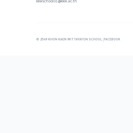
kkwschool01@kkw.ac.th
|
© 2569 KHON KAEN WITTAYAYON SCHOOL.
FACEBOOK