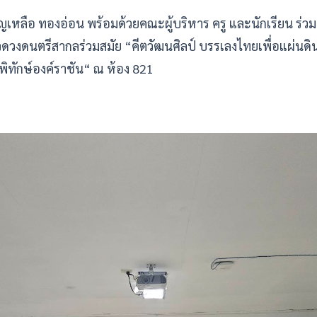
หลือ ทองอ่อน พร้อมด้วยคณะผู้บริหาร ครู และนักเรียน ร่วมเ
วงดนตรีสากลร่วมสมัย “คีตวัฒนศิลป์ บรรเลงไทยเพื่อแผ่นดิน 
พิทักษ์องค์ราชัน“ ณ ห้อง 821