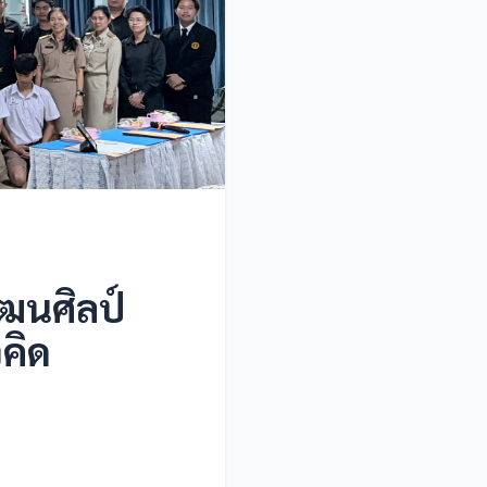
ฒนศิลป์
วคิด