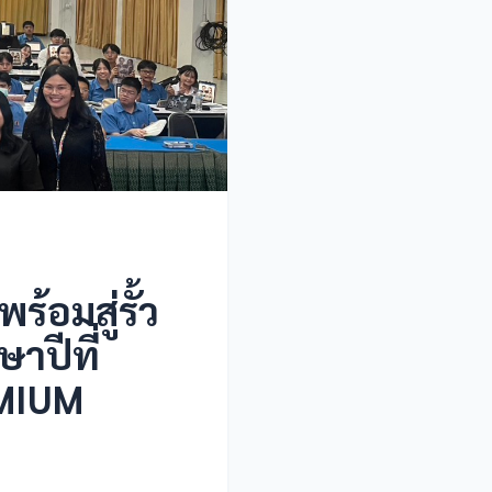
อมสู่รั้ว
าปีที่
EMIUM