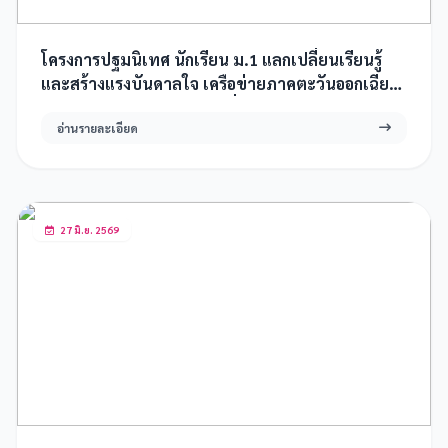
โครงการปฐมนิเทศ นักเรียน ม.1 แลกเปลี่ยนเรียนรู้
และสร้างแรงบันดาลใจ เครือข่ายภาคตะวันออกเฉียง
เหนือตอนบน คู่จังหวัด กลุ่มที่ 1 ณ มหาวิทยาลัย
อ่านรายละเอียด
กาฬสินธุ์ จังหวัดกาฬสินธุ์
27 มิ.ย. 2569