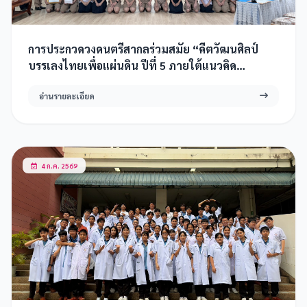
การประกวดวงดนตรีสากลร่วมสมัย “คีตวัฒนศิลป์
บรรเลงไทยเพื่อแผ่นดิน ปีที่ 5 ภายใต้แนวคิด
”สืบสาน บรรเลงรักษ์ พิทักษ์องค์ราชัน“
อ่านรายละเอียด
4 ก.ค. 2569